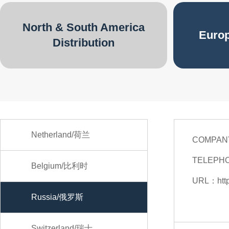
North & South America
Europ
Distribution
Netherland/荷兰
COMPAN
TELEPH
Belgium/比利时
URL：
htt
Russia/俄罗斯
Switzerland/瑞士