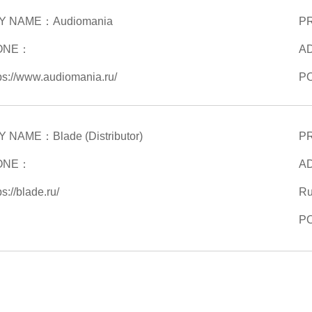
Y NAME：
Audiomania
P
ONE：
A
ps://www.audiomania.ru/
P
Y NAME：
Blade (Distributor)
P
ONE：
A
ps://blade.ru/
Ru
P