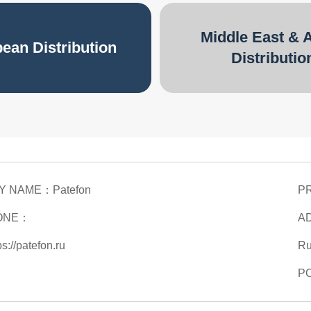
Middle East & A
ean Distribution
Distributio
Y NAME：
Patefon
P
ONE：
A
ps://patefon.ru
Ru
P