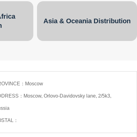
frica
Asia & Oceania Distribution
n
ROVINCE：
Moscow
DDRESS：
Moscow, Orlovo-Davidovsky lane, 2/5k3,
ssia
OSTAL：