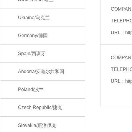
COMPAN
Ukraine/乌克兰
TELEPH
URL：
htt
Germany/德国
Spain/西班牙
COMPAN
TELEPH
Andorra/安道尔共和国
URL：
htt
Poland/波兰
Czech Republic/捷克
Slovakia/斯洛伐克