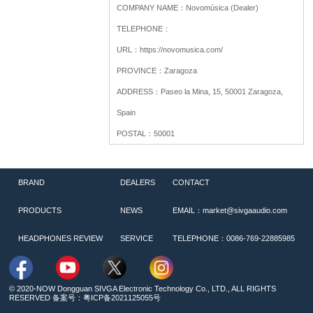
COMPANY NAME：
Novomúsica (Dealer)
TELEPHONE：
URL：
https://novomusica.com/
PROVINCE：
Zaragoza
ADDRESS：
Paseo la Mina, 15, 50001 Zaragoza,
Spain
POSTAL：
50001
BRAND
DEALERS
CONTACT
PRODUCTS
NEWS
EMAIL：market@sivgaaudio.com
HEADPHONES REVIEW
SERVICE
TELEPHONE：0086-769-22885985
© 2020-NOW Dongguan SIVGA Electronic Technology Co., LTD., ALL RIGHTS
RESERVED 备案号：
粤ICP备2021125055号