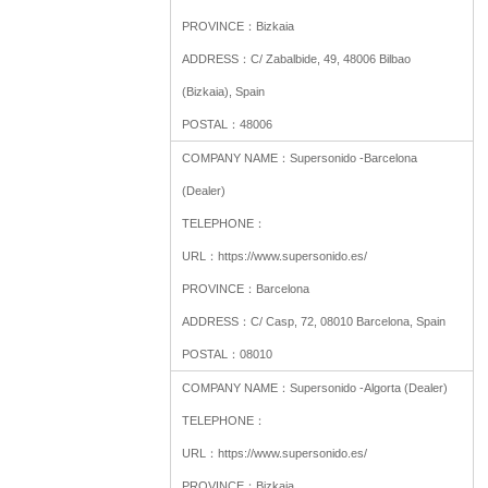
PROVINCE：
Bizkaia
ADDRESS：
C/ Zabalbide, 49, 48006 Bilbao
(Bizkaia), Spain
POSTAL：
48006
COMPANY NAME：
Supersonido -Barcelona
(Dealer)
TELEPHONE：
URL：
https://www.supersonido.es/
PROVINCE：
Barcelona
ADDRESS：
C/ Casp, 72, 08010 Barcelona, Spain
POSTAL：
08010
COMPANY NAME：
Supersonido -Algorta (Dealer)
TELEPHONE：
URL：
https://www.supersonido.es/
PROVINCE：
Bizkaia