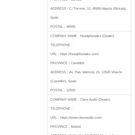
ADDRESS：
C/ Torrene, 10, 48990 Algorta (Bizkaia),
Spain
POSTAL：
48990
COMPANY NAME：
Headphoniaks (Dealer)
TELEPHONE：
URL：
https://headphoniaks.com/
PROVINCE：
Castellón
ADDRESS：
Av. Pais Valencià, 15, 12500 Vinaròs
(Castellón), Spain
POSTAL：
12500
COMPANY NAME：
Clave Audio (Dealer)
TELEPHONE：
URL：
https://www.claveaudio.com/
PROVINCE：
Madrid