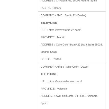
ADDRESS：
C/ Padilla, 68, 28006 Madrid, Spain
POSTAL：
28006
COMPANY NAME：
Studio 22 (Dealer)
TELEPHONE：
URL：
https://www.studio-22.com/
PROVINCE：
Madrid
ADDRESS：
Calle Colombia nº 22 (local izda) 28016,
Madrid, Spain
POSTAL：
28016
COMPANY NAME：
Radio Colón (Dealer)
TELEPHONE：
URL：
https://www.radiocolon.com/
PROVINCE：
Valencia
ADDRESS：
Avd. del Oeste, 24, 46001 Valencia,
Spain