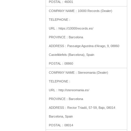
POSTAL：
46001
COMPANY NAME：
10000 Records (Dealer)
TELEPHONE：
URL：
https://10000records.es/
PROVINCE：
Barcelona
ADDRESS：
Passatge Agustina d'Arago, 9, 08860
Castelldefels (Barcelona), Spain
POSTAL：
08860
COMPANY NAME：
Stereomania (Dealer)
TELEPHONE：
URL：
http://stereomania.es/
PROVINCE：
Barcelona
ADDRESS：
Rector Triadó, 57-59, Bajo, 08014
Barcelona, Spain
POSTAL：
08014