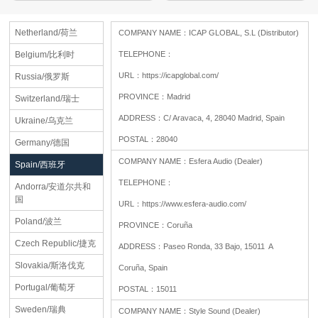
Netherland/荷兰
COMPANY NAME：
ICAP GLOBAL, S.L (Distributor)
Belgium/比利时
TELEPHONE：
URL：
https://icapglobal.com/
Russia/俄罗斯
PROVINCE：
Madrid
Switzerland/瑞士
ADDRESS：
C/ Aravaca, 4, 28040 Madrid, Spain
Ukraine/乌克兰
POSTAL：
28040
Germany/德国
COMPANY NAME：
Esfera Audio (Dealer)
Spain/西班牙
TELEPHONE：
Andorra/安道尔共和
国
URL：
https://www.esfera-audio.com/
Poland/波兰
PROVINCE：
Coruña
Czech Republic/捷克
ADDRESS：
Paseo Ronda, 33 Bajo, 15011 A
Slovakia/斯洛伐克
Coruña, Spain
Portugal/葡萄牙
POSTAL：
15011
Sweden/瑞典
COMPANY NAME：
Style Sound (Dealer)