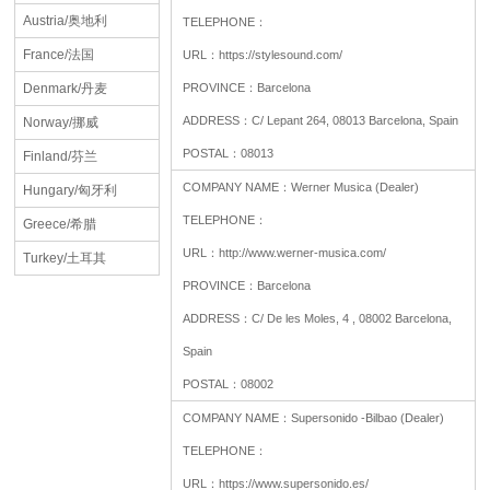
Austria/奥地利
TELEPHONE：
France/法国
URL：
https://stylesound.com/
Denmark/丹麦
PROVINCE：
Barcelona
ADDRESS：
C/ Lepant 264, 08013 Barcelona, Spain
Norway/挪威
POSTAL：
08013
Finland/芬兰
COMPANY NAME：
Werner Musica (Dealer)
Hungary/匈牙利
TELEPHONE：
Greece/希腊
URL：
http://www.werner-musica.com/
Turkey/土耳其
PROVINCE：
Barcelona
ADDRESS：
C/ De les Moles, 4 , 08002 Barcelona,
Spain
POSTAL：
08002
COMPANY NAME：
Supersonido -Bilbao (Dealer)
TELEPHONE：
URL：
https://www.supersonido.es/