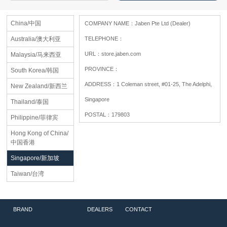
China/中国
COMPANY NAME：
Jaben Pte Ltd (Dealer)
Australia/澳大利亚
TELEPHONE：
URL：
store.jaben.com
Malaysia/马来西亚
PROVINCE：
South Korea/韩国
ADDRESS：
1 Coleman street, #01-25, The Adelphi,
New Zealand/新西兰
Singapore
Thailand/泰国
POSTAL：
179803
Philippine/菲律宾
Hong Kong of China/
中国香港
Singapore/新加坡
Taiwan/台湾
BRAND
DEALERS
CONTACT